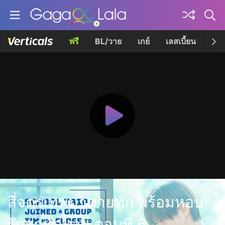
ฟรี
BL/วาย
เกย์
เลสเบี้ยน
เควี
สี่จตุรเทพมาทายทัก พร้อมหอบ
รักมาทักทาย ตอนที่ 6