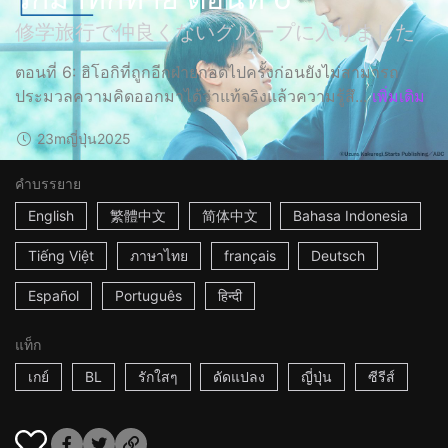
修学旅行で仲良くないグループに入りました
ตอนที่ 6: ฮิโอกิที่ถูกอีกฝ่ายกอดไปครั้งก่อนยังไม่สามารถ
ประมวลความคิดออกมาได้ว่าแท้จริงแล้วความรู้สึ...
เพิ่มเติม
23m
ญี่ปุ่น
2025
คำบรรยาย
English
繁體中文
简体中文
Bahasa Indonesia
Tiếng Việt
ภาษาไทย
français
Deutsch
Español
Português
हिन्दी
แท็ก
เกย์
BL
รักใสๆ
ดัดแปลง
ญี่ปุ่น
ซีรีส์