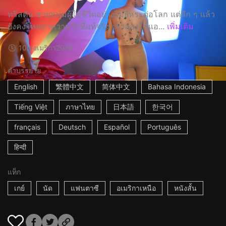
ทริสตัน ชายหนุ่มผู้ใช้ชีวิตอย่างไม่ยี่หระต่อโลก แต่ลึก ๆ แล้ว
ยังคงโหยหาความรักที่แท้จริง เขาลองใช้แอ...
เพิ่มเติม
10m
อเมริกา
2018
คำบรรยาย
English
繁體中文
简体中文
Bahasa Indonesia
Tiếng Việt
ภาษาไทย
日本語
한국어
français
Deutsch
Español
Português
हिन्दी
แท็ก
เกย์
นัด
แฟนตาซี
อเมริกาเหนือ
หนังสั้น