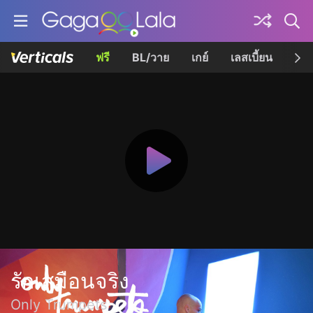
ฟรี
BL/วาย
เกย์
เลสเบี้ยน
เควี
รักเสมือนจริง
Only Trumpets