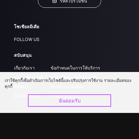
รหัสโปรโมชั่น
โซเชียลมีเดีย
FOLLOW US
สนับสนุน
เกี่ยวกับเรา
ข้อกำหนดในการให้บริการ
คำถามที่พบบ่อย
นโยบายความเป็นส่วนตัว
เราใช้คุกกี้เพื่อดำเนินการเว็บไซต์นี้และปรับปรุงการใช้งาน รายละเอียดของ
คุกกี้
ติดต่อเรา
ส่งผลงานของคุณ
อัปเกรด วีไอพี
ร่วมงานกับเรา
ฉันยอมรับ
ดาวน์โหลดแอป