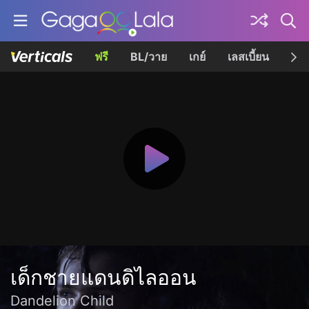
ฟรี
BL/วาย
เกย์
เลสเบี้ยน
เควี
เด็กชายแดนดิไลออน
Dandelion Child