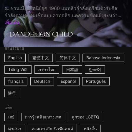
ณ ชานเมืองซิดนีย์ยุค 1960 แมทธิวกำลังเตรียมตัวรับศีล
กำลังตามความเชื่อแบบคาทอลิก แต่ความขัดแย้งระหว่า...
เพิ่มเติม
15m
ออสเตรเลีย
2022
คำบรรยาย
English
繁體中文
简体中文
Bahasa Indonesia
Tiếng Việt
ภาษาไทย
日本語
한국어
français
Deutsch
Español
Português
हिन्दी
แท็ก
เกย์
การรู้รสนิยมทางเพศ
ลูกของ LGBTQ
ศาสนา
ออสเตรเลีย-นิวซีแลนด์
หนังสั้น