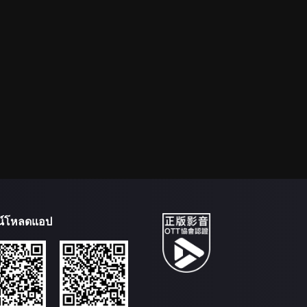
น์โหลดแอป