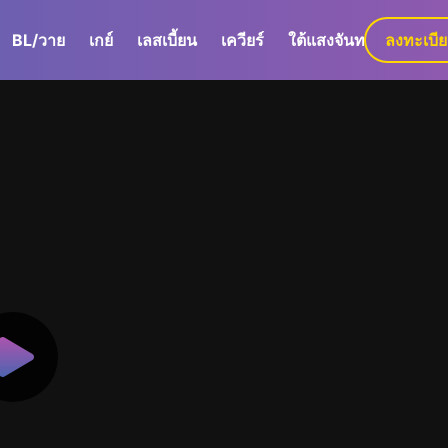
BL/วาย
เกย์
เลสเบี้ยน
เควียร์
ใต้แสงจันทร์
ลงทะเบี
GaLa+