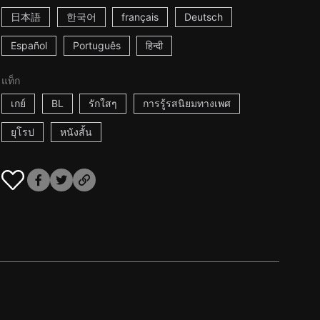
日本語
한국어
français
Deutsch
Español
Português
हिन्दी
แท็ก
เกย์
BL
รักใสๆ
การรู้รสนิยมทางเพศ
ยุโรป
หนังสั้น