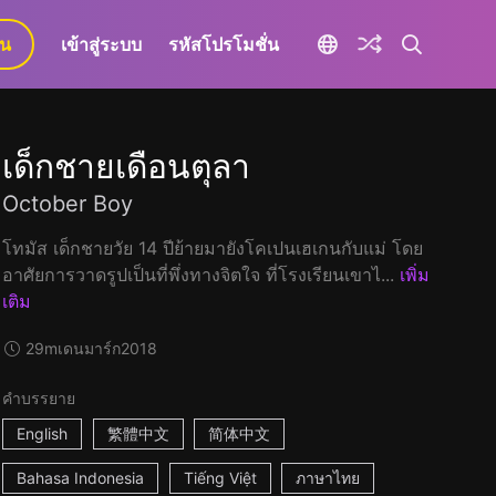
ยน
เข้าสู่ระบบ
รหัสโปรโมชั่น
เด็กชายเดือนตุลา
October Boy
โทมัส เด็กชายวัย 14 ปีย้ายมายังโคเปนเฮเกนกับแม่ โดย
อาศัยการวาดรูปเป็นที่พึ่งทางจิตใจ ที่โรงเรียนเขาไ...
เพิ่ม
เติม
29m
เดนมาร์ก
2018
คำบรรยาย
English
繁體中文
简体中文
Bahasa Indonesia
Tiếng Việt
ภาษาไทย