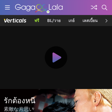
ฟรี
BL/วาย
เกย์
เลสเบี้ยน
เควี
รักต้องหนี
素敵な片思い