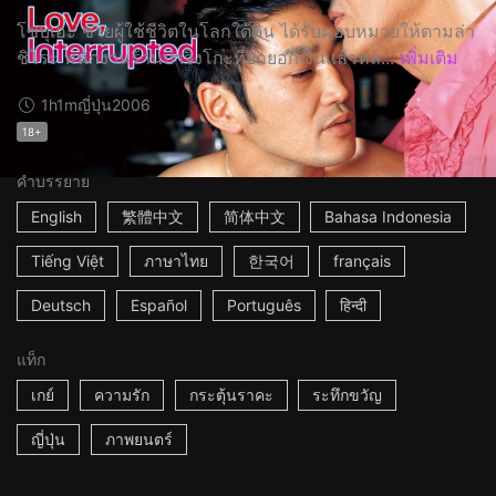
โซบุเอะ ชายผู้ใช้ชีวิตในโลกใต้ดิน ได้รับมอบหมายให้ตามล่า
ชิโระ พนักงานร้านปาจิงโกะที่ยักยอกเงินแล้วหล...
เพิ่มเติม
1h1m
ญี่ปุ่น
2006
18+
คำบรรยาย
English
繁體中文
简体中文
Bahasa Indonesia
Tiếng Việt
ภาษาไทย
한국어
français
Deutsch
Español
Português
हिन्दी
แท็ก
เกย์
ความรัก
กระตุ้นราคะ
ระทึกขวัญ
ญี่ปุ่น
ภาพยนตร์