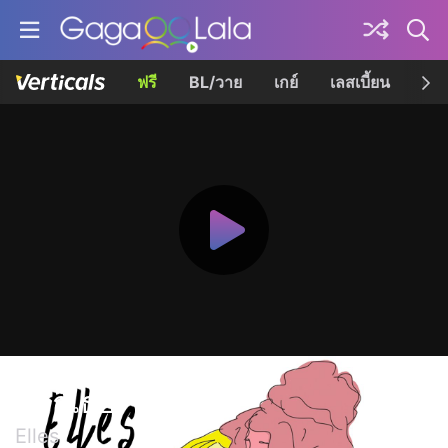
ฟรี
BL/วาย
เกย์
เลสเบี้ยน
เควี
พวกเธอ
Elles