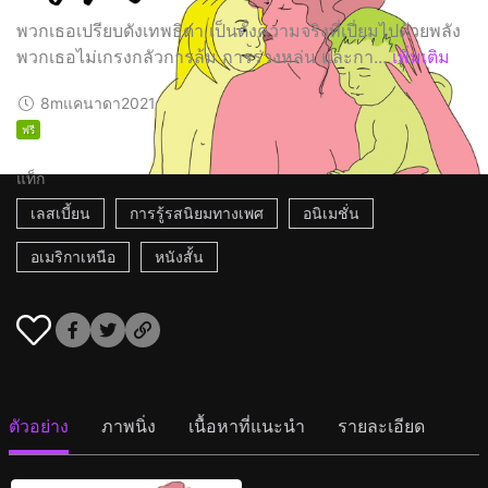
พวกเธอเปรียบดังเทพธิดา เป็นดั่งความจริงที่เปี่ยมไปด้วยพลัง
พวกเธอไม่เกรงกลัวการล้ม การร่วงหล่น และกา...
เพิ่มเติม
8m
แคนาดา
2021
ฟรี
แท็ก
เลสเบี้ยน
การรู้รสนิยมทางเพศ
อนิเมชั่น
อเมริกาเหนือ
หนังสั้น
ตัวอย่าง
ภาพนิ่ง
เนื้อหาที่แนะนำ
รายละเอียด