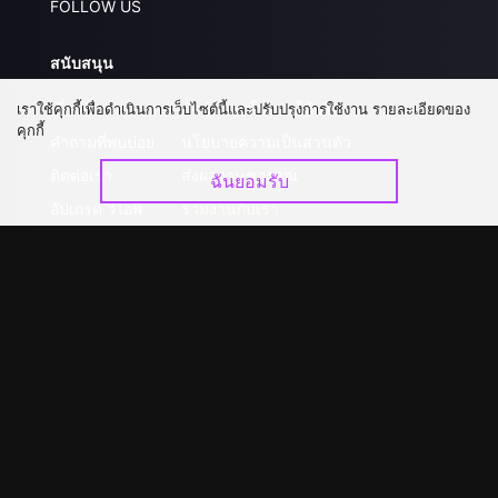
FOLLOW US
สนับสนุน
เกี่ยวกับเรา
ข้อกำหนดในการให้บริการ
เราใช้คุกกี้เพื่อดำเนินการเว็บไซต์นี้และปรับปรุงการใช้งาน รายละเอียดของ
คุกกี้
คำถามที่พบบ่อย
นโยบายความเป็นส่วนตัว
ติดต่อเรา
ส่งผลงานของคุณ
ฉันยอมรับ
อัปเกรด วีไอพี
ร่วมงานกับเรา
ดาวน์โหลดแอป