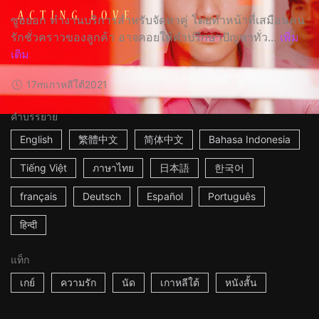
ซูฮยอก ทำงานบริการสำหรับจัดหาคู่ โดยทำหน้าที่เสมือนคน
รักชั่วคราวของลูกค้า อาจคอยให้คำปรึกษาปัญหาทั่ว...
เพิ่ม
เติม
17m
เกาหลีใต้
2021
คำบรรยาย
English
繁體中文
简体中文
Bahasa Indonesia
Tiếng Việt
ภาษาไทย
日本語
한국어
français
Deutsch
Español
Português
हिन्दी
แท็ก
เกย์
ความรัก
นัด
เกาหลีใต้
หนังสั้น