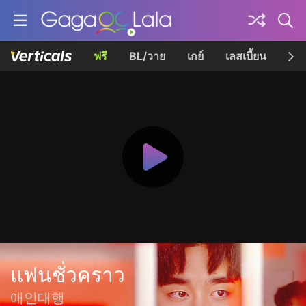
ฟรี
BL/วาย
เกย์
เลสเบี้ยน
เควี
แฟนชั่วคราว
애인대행