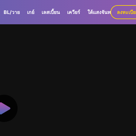
BL/วาย
เกย์
เลสเบี้ยน
เควียร์
ใต้แสงจันทร์
ลงทะเบี
GaLa+