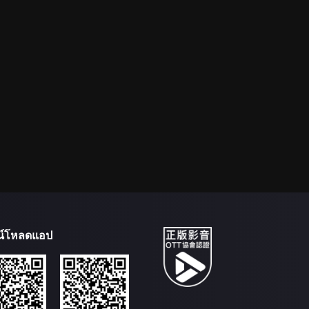
น์โหลดแอป