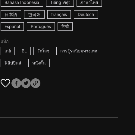
Bahasa Indonesia
Tiếng Việt
ภาษาไทย
日本語
한국어
français
Deutsch
Español
Português
हिन्दी
แท็ก
เกย์
BL
รักใสๆ
การรู้รสนิยมทางเพศ
ฟิลิปปินส์
หนังสั้น