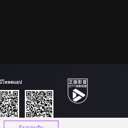
น์โหลดแอป
ฉันยอมรับ