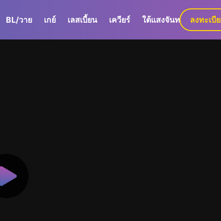
BL/วาย
เกย์
เลสเบี้ยน
เควียร์
ใต้แสงจันทร์
ลงทะเบี
GaLa+