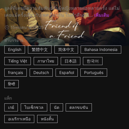
จูลส์ที่เคยมีความสัมพันธ์กับผู้หญิงหลายต่อหลายครั้ง แต่ไม่
เคยแม้ครั้งเดียวกับเพศเดียวกัน ในค่ำคืนหนึ...
เพิ่มเติม
15m
แคนาดา
2025
คำบรรยาย
English
繁體中文
简体中文
Bahasa Indonesia
Tiếng Việt
ภาษาไทย
日本語
한국어
français
Deutsch
Español
Português
हिन्दी
แท็ก
เกย์
ไบเซ็กชวล
นัด
ตลกขบขัน
อเมริกาเหนือ
หนังสั้น