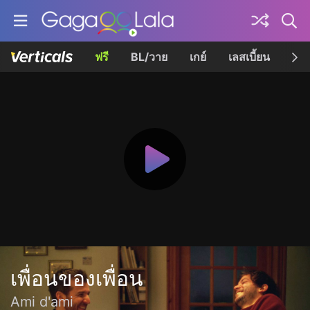
ฟรี
BL/วาย
เกย์
เลสเบี้ยน
เควี
เพื่อนของเพื่อน
Ami d'ami