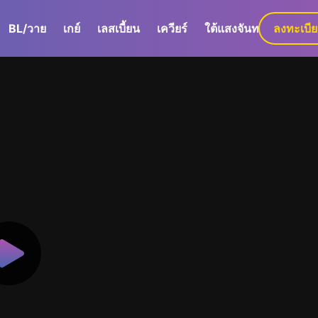
BL/วาย
เกย์
เลสเบี้ยน
เควียร์
ใต้แสงจันทร์
ลงทะเบี
GaLa+