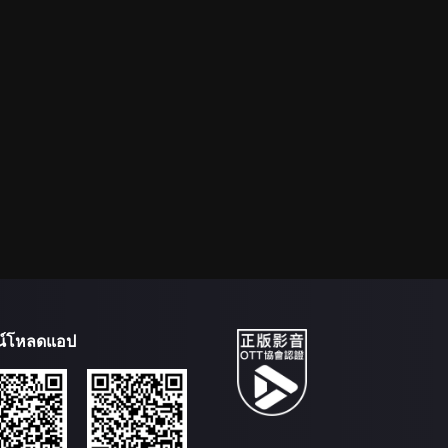
น์โหลดแอป