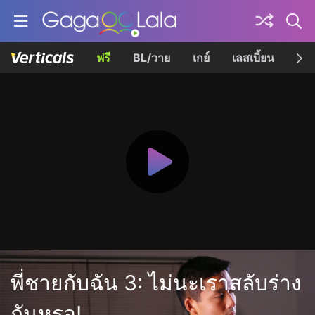
ฟรี
BL/วาย
เกย์
เลสเบี้ยน
เควี
พี่ชายกับฉัน 3: ไม่นะเราสลับร่าง
กันหรอ!