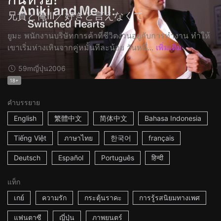
兄貴と俺Ⅲ／好きと言えなくて
ยูมะ พนักงานบริษัทการค้าที่ชีวิตง่วนอยู่กับการทำงาน ทำให้
เขาเริ่มห่างเหินจากคู่หมั้นทีละน้อย วันหนึ่...
เพิ่มเติม
59m
ญี่ปุ่น
2006
18+
คำบรรยาย
English
繁體中文
简体中文
Bahasa Indonesia
Tiếng Việt
ภาษาไทย
한국어
français
Deutsch
Español
Português
हिन्दी
แท็ก
เกย์
ความรัก
กระตุ้นราคะ
การรู้รสนิยมทางเพศ
แฟนตาซี
ญี่ปุ่น
ภาพยนตร์