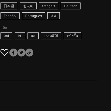
日本語
한국어
français
Deutsch
Español
Português
हिन्दी
แท็ก
เกย์
BL
นัด
เกาหลีใต้
หนังสั้น