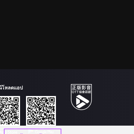
น์โหลดแอป