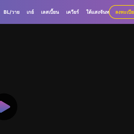
BL/วาย
เกย์
เลสเบี้ยน
เควียร์
ใต้แสงจันทร์
ลงทะเบี
GaLa+