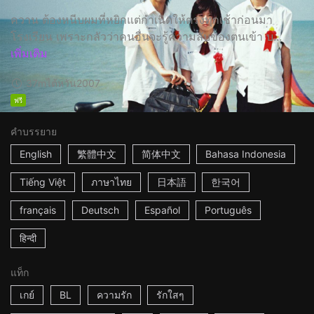
ควาน ต้องหนีบผมที่หยิกแต่กำเนิดให้ตรงทุกเช้าก่อนมา
โรงเรียน เพราะกลัวว่าคนอื่นจะรู้ความลับของตนเข้า บ...
เพิ่มเติม
37m
ไต้หวัน
2007
ฟรี
คำบรรยาย
English
繁體中文
简体中文
Bahasa Indonesia
Tiếng Việt
ภาษาไทย
日本語
한국어
français
Deutsch
Español
Português
हिन्दी
แท็ก
เกย์
BL
ความรัก
รักใสๆ