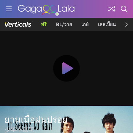
ฟรี
BL/วาย
เกย์
เลสเบี้ยน
เควี
ยามเมื่อฝนปรอย
少年不戴花