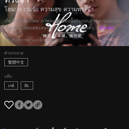
โฮม: ความรัก ความสุข ความทรงจำ
เกิดขึ้นที่เชียงใหม่ ภาพยนตร์เรื่องนี้ประกอบด้วยสามตอนต่อ
เนื่องกัน โดยแต่ละตอนจะเน้นไปที่กลุ่มของตัว...
เพิ่มเติม
2h7m
ราชอาณาจักรไทย
2012
คำบรรยาย
繁體中文
แท็ก
เกย์
BL