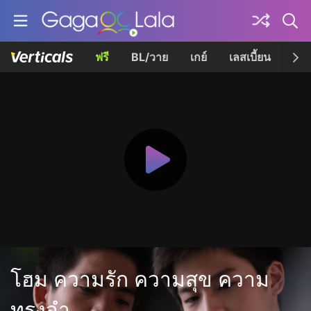
ฟรี
BL/วาย
เกย์
เลสเบี้ยน
เควี
โฮม ความรัก ความสุข ความ
ทรงจำ