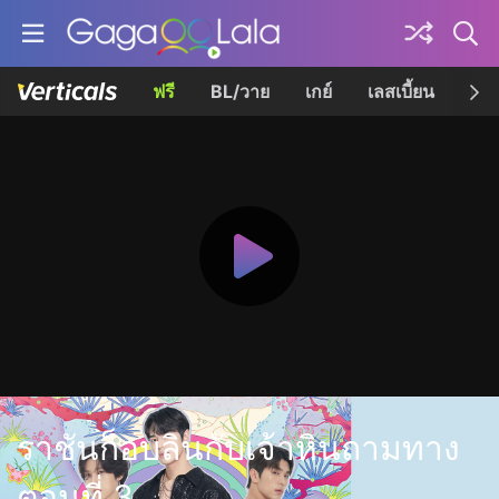
ฟรี
BL/วาย
เกย์
เลสเบี้ยน
เควี
ราชันก็อบลินกับเจ้าหินถามทาง
ตอนที่ 3