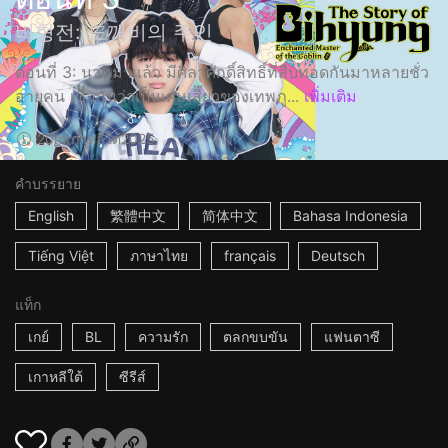
비형전: 도깨비의 주인
ตอนที่ 3: นานมาแล้ว มีศิลาศักดิ์สิทธิ์ที่สืบทอดกันมาหลายชั่ว
อายุคน เชื่อกันว่าเป็นเศษเสี้ยวของเทพภู...
เพิ่มเติม
20m
เกาหลีใต้
2025
คำบรรยาย
English
繁體中文
简体中文
Bahasa Indonesia
Tiếng Việt
ภาษาไทย
français
Deutsch
แท็ก
เกย์
BL
ความรัก
ตลกขบขัน
แฟนตาซี
เกาหลีใต้
ซีรีส์