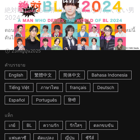
絶対BLになる世界VS絶対BLになりたくない男
2024
ตอนที่ 2: ภารกิจหลีกเลี่ยงการปักธงของตัวประกอบครั้งใหม่นี้
ดันไปเกี่ยวพันกับ “กลิ่นที่ตลบอบอวล” ด้วย...
เพิ่มเติม
23m
ญี่ปุ่น
2025
คำบรรยาย
English
繁體中文
简体中文
Bahasa Indonesia
Tiếng Việt
ภาษาไทย
français
Deutsch
Español
Português
हिन्दी
แท็ก
เกย์
BL
ความรัก
รักใสๆ
ตลกขบขัน
แฟนตาซี
ดัดแปลง
ญี่ปุ่น
ซีรีส์