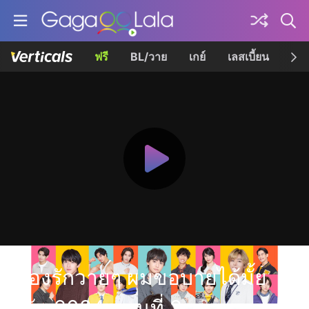
ฟรี
BL/วาย
เกย์
เลสเบี้ยน
เควี
เรื่องรักวายๆ ผมขอบายได้มั้ย
ครับ 2024 ตอนที่ 2