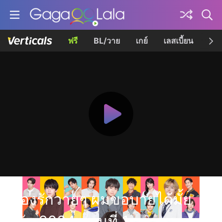
ฟรี
BL/วาย
เกย์
เลสเบี้ยน
เควี
เรื่องรักวายๆ ผมขอบายได้มั้ย
ครับ 2024 ตอนที่ 1