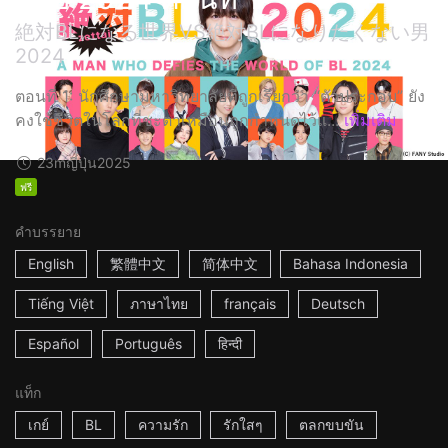
絶対BLになる世界VS絶対BLになりたくない男
2024
ตอนที่ 1: นักศึกษามหาวิทยาลัยที่ถูกเรียกว่า “ตัวประกอบ” ยัง
คงใช้ชีวิตในโลกที่ชะตาเหมือนถูกกำหนดไว้แ...
เพิ่มเติม
23m
ญี่ปุ่น
2025
ฟรี
คำบรรยาย
English
繁體中文
简体中文
Bahasa Indonesia
Tiếng Việt
ภาษาไทย
français
Deutsch
Español
Português
हिन्दी
แท็ก
เกย์
BL
ความรัก
รักใสๆ
ตลกขบขัน