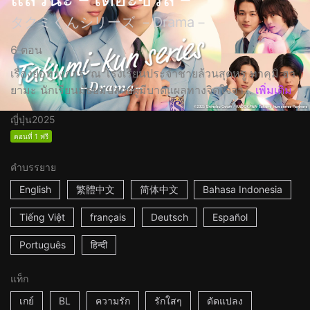
タクミくんシリーズ －Drama－
6 ตอน
เรื่องย่อทางการ: ณ โรงเรียนประจำชายล้วนสุดหรู ทาคุมิ ฮา
ยามะ นักเรียนมัธยมปลายผู้มีบาดแผลทางจิตใจจา...
เพิ่มเติม
ญี่ปุ่น
2025
ตอนที่ 1 ฟรี
คำบรรยาย
English
繁體中文
简体中文
Bahasa Indonesia
Tiếng Việt
français
Deutsch
Español
Português
हिन्दी
แท็ก
เกย์
BL
ความรัก
รักใสๆ
ดัดแปลง