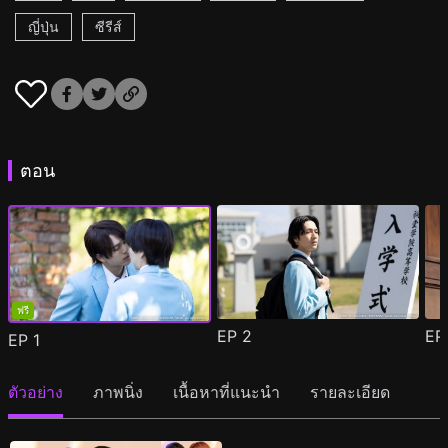
ญี่ปุ่น
ซีรีส์
ตอน
ฟรี
EP
2
E
EP
1
ตัวอย่าง
ภาพนิ่ง
เนื้อหาที่แนะนำ
รายละเอียด