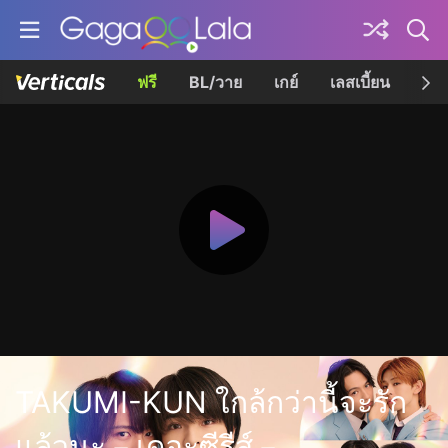
ฟรี
BL/วาย
เกย์
เลสเบี้ยน
เควี
TAKUMI-KUN ใกล้กว่านี้จะรัก
แล้วนะ－เดอะซีรีส์－