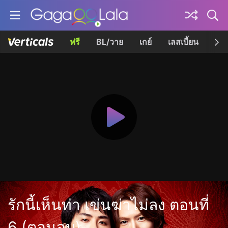
ฟรี
BL/วาย
เกย์
เลสเบี้ยน
เควี
รักนี้เห็นท่า เข่นฆ่าไม่ลง ตอนที่
6 (ตอนจบ)