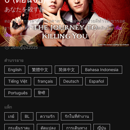
あなたを殺す旅
ตอนที่ 6: การผ่าตัดของคาตาโอกะผ่านไปด้วยดีทำให้เขารอด
จากขีดอันตรายมาได้อย่างปลอดภัย โอดาจิมะตัดสินใ...
เพิ่ม
เติม
26m
ญี่ปุ่น
2025
คำบรรยาย
English
繁體中文
简体中文
Bahasa Indonesia
Tiếng Việt
français
Deutsch
Español
Português
हिन्दी
แท็ก
เกย์
BL
ความรัก
รักในที่ทำงาน
กระตุ้นราคะ
ดัดแปลง
การเดินทาง
ญี่ปุ่น