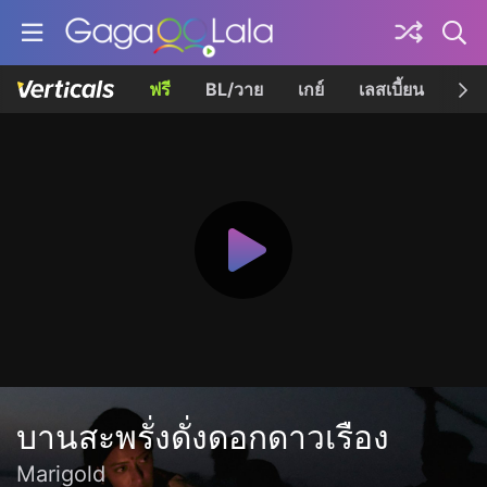
ฟรี
BL/วาย
เกย์
เลสเบี้ยน
เควี
บานสะพรั่งดั่งดอกดาวเรือง
Marigold