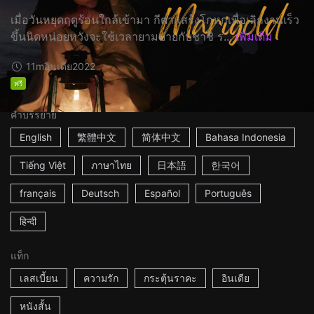
เมื่อวันหยุดฤดูร้อนใกล้เข้ามา กีตาแสร้งโกหกเพื่อเลิกงานเร็ว
ขึ้นนิดหน่อยหวังจะใช้เวลายามบ่ายกับชาชิ ร...
เพิ่มเติม
11m
อินเดีย
2022
ฟรี
คำบรรยาย
English
繁體中文
简体中文
Bahasa Indonesia
Tiếng Việt
ภาษาไทย
日本語
한국어
français
Deutsch
Español
Português
हिन्दी
แท็ก
เลสเบี้ยน
ความรัก
กระตุ้นราคะ
อินเดีย
หนังสั้น