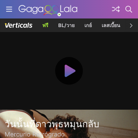
ฟรี
BL/วาย
เกย์
เลสเบี้ยน
เควี
วันนั้นที่ดาวพุธหมุนกลับ
Mercurio Retrógrado