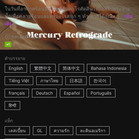
ในวันที่อากาศร้อนจัด นัทซ์กับคาโรตัดสินใจออกไปสระว่าย
น้ำเพื่อคลายร้อนและหาอะไรสนุก ๆ ทำ ภายใต้อุณหภู...
เพิ่ม
เติม
5m
เม็กซิโก
2021
ฟรี
คำบรรยาย
English
繁體中文
简体中文
Bahasa Indonesia
Tiếng Việt
ภาษาไทย
日本語
한국어
français
Deutsch
Español
Português
हिन्दी
แท็ก
เลสเบี้ยน
GL
ความรัก
ละตินอเมริกา