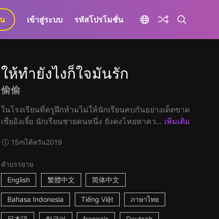
ยน
เข้าสู่ระบบ
รหัสโปรโมชั่น
ให้ทำยังไงก็ใจมันรัก
偷偷
ในโรงเรียนที่ครูฝึกห้ามไม่ให้นักเรียนคบกันอย่างเด็ดขาด
เซี่ยอิงเจี๋ย นักเรียนชายคนหนึ่ง ยังคงโหยหาคว...
เพิ่มเติม
15m
ไต้หวัน
2019
คำบรรยาย
English
繁體中文
简体中文
Bahasa Indonesia
Tiếng Việt
ภาษาไทย
日本語
한국어
français
Deutsch