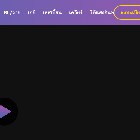
BL/วาย
เกย์
เลสเบี้ยน
เควียร์
ใต้แสงจันทร์
ลงทะเบี
GaLa+