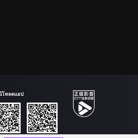
น์โหลดแอป