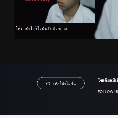
ให้ทำยังไงก็ใจมันรักตัวอย่าง
โซเชียลมีเด
รหัสโปรโมชั่น
FOLLOW U