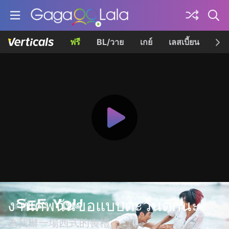
ฟรี
BL/วาย
เกย์
เลสเบี้ยน
เควี
งานศพฉันขอแบบตะวันตกนะ
為我辦一場西式的喪禮