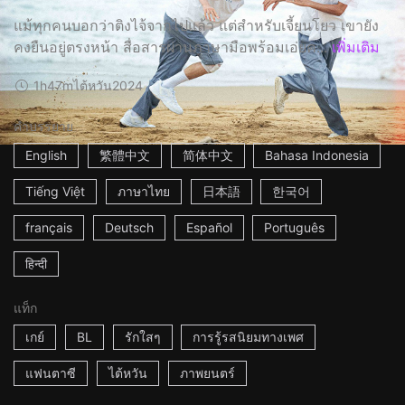
แม้ทุกคนบอกว่าติงไจ้จากไปแล้ว แต่สำหรับเจี้ยนโยว เขายัง
คงยืนอยู่ตรงหน้า สื่อสารผ่านภาษามือพร้อมเอ่ยค...
เพิ่มเติม
1h47m
ไต้หวัน
2024
คำบรรยาย
English
繁體中文
简体中文
Bahasa Indonesia
Tiếng Việt
ภาษาไทย
日本語
한국어
français
Deutsch
Español
Português
हिन्दी
แท็ก
เกย์
BL
รักใสๆ
การรู้รสนิยมทางเพศ
แฟนตาซี
ไต้หวัน
ภาพยนตร์