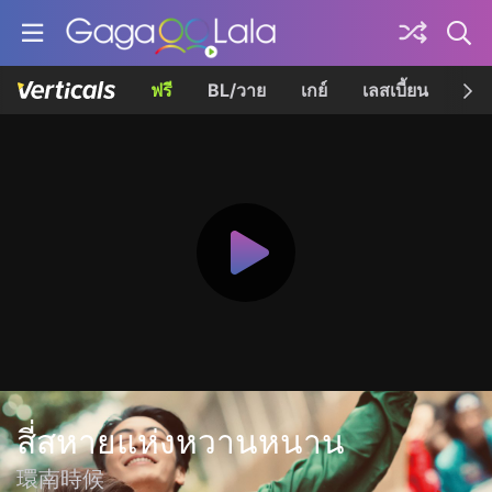
ฟรี
BL/วาย
เกย์
เลสเบี้ยน
เควี
สี่สหายแห่งหวานหนาน
環南時候