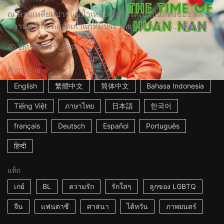
ณ สามเหลี่ยมปากแม่น้ำเหมิ่งเสียในไทเป เป็นที่ตั้งของ ตลาด
หวานหนาน ตลาดเก่าแก่ที่มีประวัติยาวนานถึง 5...
เพิ่มเติม
2h19m
ไต้หวัน
2024
คำบรรยาย
English
繁體中文
简体中文
Bahasa Indonesia
Tiếng Việt
ภาษาไทย
日本語
한국어
français
Deutsch
Español
Português
हिन्दी
แท็ก
เกย์
BL
ความรัก
รักใสๆ
ลูกของ LGBTQ
จีน
แฟนตาซี
ศาสนา
ไต้หวัน
ภาพยนตร์