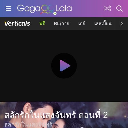
ฟรี
BL/วาย
เกย์
เลสเบี้ยน
เควี
สลักรักในแสงจันทร์ ตอนที่ 2
สลักรักในแสงจันทร์