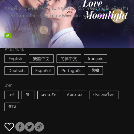
ตอนที่ 2: ที่พระราชวัง ณ กรุงเทพฯ มีการจัดงานเลี้ยงต้อนรับ
สุดยิ่งใหญ่อลังการ เพื่อป่าวประกาศการหมั้...
เพิ่มเติม
53m
ไทย
2025
ฟรี
คำบรรยาย
English
繁體中文
简体中文
français
Deutsch
Español
Português
हिन्दी
แท็ก
เกย์
BL
ความรัก
ดัดแปลง
ประเทศไทย
ซีรีส์