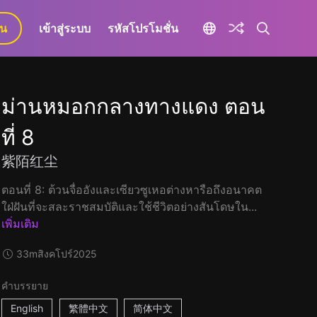
ยน
เข้าสู่ระบบ
รหัสโปรโมชั่น
ม่านหมอกกลางทางแดง ตอน
ที่ 8
紫陌红尘
ตอนที่ 8: ต้วนจื่ออังและเซียวซูเหอต่างหารือถึงอนาคต
ใฝ่ฝันที่จะสละราชสมบัติและใช้ชีวิตอย่างสันโดษใน...
เพิ่มเติม
33m
สิงคโปร์
2025
คำบรรยาย
English
繁體中文
简体中文