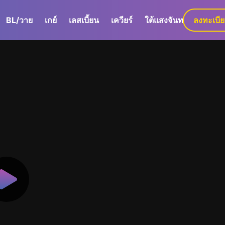
BL/วาย
เกย์
เลสเบี้ยน
เควียร์
ใต้แสงจันทร์
ลงทะเบี
GaLa+