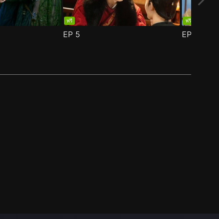
ฟรี
ฟรี
EP
5
EP
6