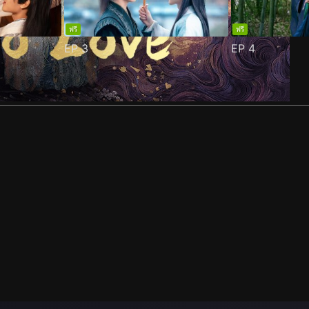
ฟรี
ฟรี
EP
3
EP
4