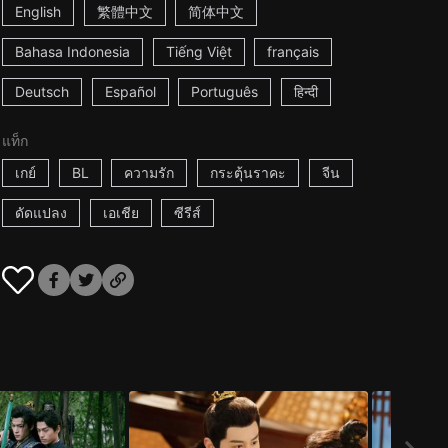
English
繁體中文
简体中文
Bahasa Indonesia
Tiếng Việt
français
Deutsch
Español
Português
हिन्दी
แท็ก
เกย์
BL
ความรัก
กระตุ้นราคะ
จีน
ดัดแปลง
เอเชีย
ซีรีส์