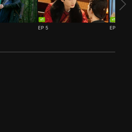
ฟรี
ฟรี
EP
5
EP
6