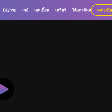
BL/วาย
เกย์
เลสเบี้ยน
เควียร์
ใต้แสงจันทร์
ลงทะเบี
GaLa+