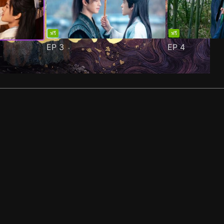
ฟรี
ฟรี
EP
3
EP
4