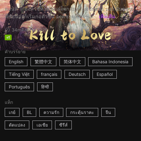
ตอนที่ 1: องค์รัชทายาทเสด็จกลับพร้อมชัยชนะ แต่ภยันตราย
ที่ซ่อนอยู่ก็เริ่มก่อตัวขึ้น องค์ชายเซียวซูเห...
เพิ่มเติม
34m
สิงคโปร์
2025
ฟรี
คำบรรยาย
English
繁體中文
简体中文
Bahasa Indonesia
Tiếng Việt
français
Deutsch
Español
Português
हिन्दी
แท็ก
เกย์
BL
ความรัก
กระตุ้นราคะ
จีน
ดัดแปลง
เอเชีย
ซีรีส์