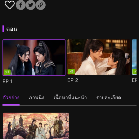
ตอน
ฟรี
ฟรี
ฟรี
EP
2
E
EP
1
ตัวอย่าง
ภาพนิ่ง
เนื้อหาที่แนะนำ
รายละเอียด