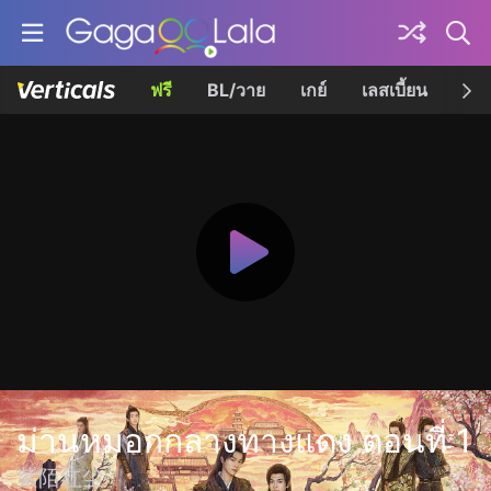
ฟรี
BL/วาย
เกย์
เลสเบี้ยน
เควี
ม่านหมอกกลางทางแดง ตอนที่ 1
紫陌红尘