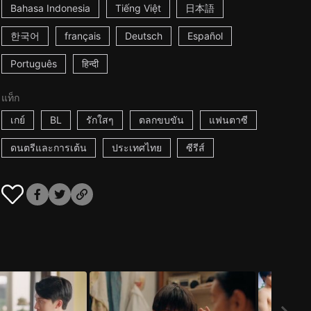
Bahasa Indonesia
Tiếng Việt
日本語
한국어
français
Deutsch
Español
Português
हिन्दी
แท็ก
เกย์
BL
รักใสๆ
ตลกขบขัน
แฟนตาซี
ดนตรีและการเต้น
ประเทศไทย
ซีรีส์