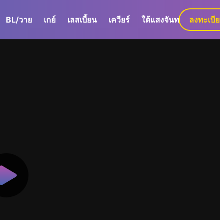
BL/วาย
เกย์
เลสเบี้ยน
เควียร์
ใต้แสงจันทร์
ลงทะเบี
GaLa+