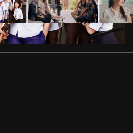
EP
3
EP
4