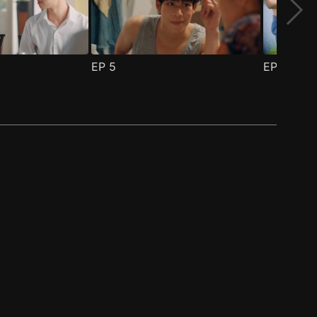
EP
5
EP
6