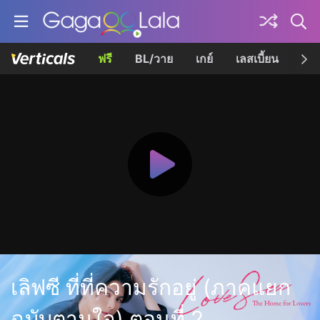
ฟรี
BL/วาย
เกย์
เลสเบี้ยน
เควี
เลิฟซี ที่ที่ความรักอยู่ (ภาคแยก
ฉบับตามใจ) ตอนที่ 2