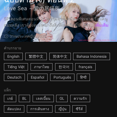
Love Sea ～愛の居場所～
SP ตอนพิเศษตอนที่ 2: “ความสุขก็เหมือนการพายเรือแคนู
ถอยหลัง เราต้องตระหนักถึงสิ่งที่เคยเกิดขึ้นไปพร...
เพิ่มเติม
31m
ประเทศญี่ปุ่น
2025
คำบรรยาย
English
繁體中文
简体中文
Bahasa Indonesia
Tiếng Việt
ภาษาไทย
한국어
français
Deutsch
Español
Português
हिन्दी
แท็ก
เกย์
BL
เลสเบี้ยน
GL
ความรัก
ดัดแปลง
การเดินทาง
ญี่ปุ่น
ซีรีส์