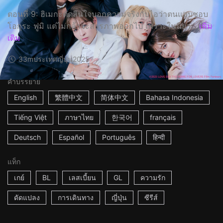
ตอนที่ 9: ฮิเมกะตัดสินใจบอกความจริงกับไอว่าตนแอบชอบ
โอกุระ ฟูมิ แต่ไม่กล้าจะสารภาพออกไป เพราะในนิยา...
เพิ่ม
เติม
33m
ประเทศญี่ปุ่น
2025
คำบรรยาย
English
繁體中文
简体中文
Bahasa Indonesia
Tiếng Việt
ภาษาไทย
한국어
français
Deutsch
Español
Português
हिन्दी
แท็ก
เกย์
BL
เลสเบี้ยน
GL
ความรัก
ดัดแปลง
การเดินทาง
ญี่ปุ่น
ซีรีส์