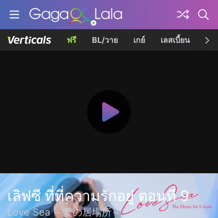
ฟรี
BL/วาย
เกย์
เลสเบี้ยน
เควี
เลิฟซี ที่ที่ความรักอยู่ ตอนที่ 9
Love Sea ～愛の居場所～