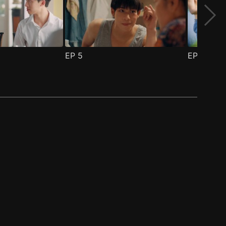
EP
5
EP
6