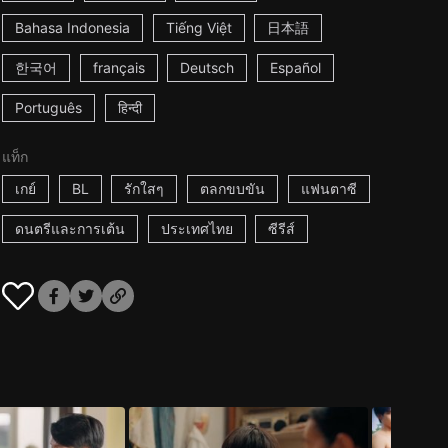
Bahasa Indonesia
Tiếng Việt
日本語
한국어
français
Deutsch
Español
Português
हिन्दी
แท็ก
เกย์
BL
รักใสๆ
ตลกขบขัน
แฟนตาซี
ดนตรีและการเต้น
ประเทศไทย
ซีรีส์