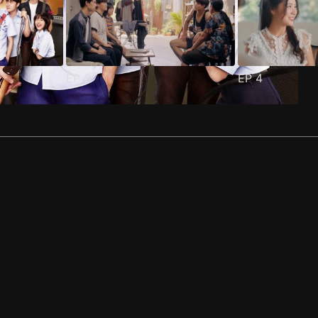
EP
3
EP
4