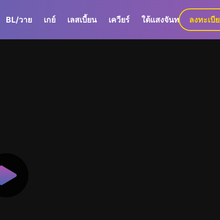
BL/วาย
เกย์
เลสเบี้ยน
เควียร์
ใต้แสงจันทร์
ลงทะเบี
GaLa+