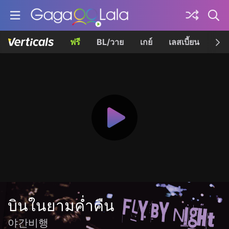
ฟรี
BL/วาย
เกย์
เลสเบี้ยน
เควี
บินในยามค่ำคืน
야간비행