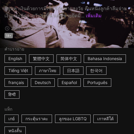
จีฮุนหาเงินด้วยการมีเซ็กซ์กับชายสูงวัย คืนหนึ่งลูกค้าลืมจ่าย
เงินและนัดจ่ายวันรุ่งขึ้น แต่พี่ชายยึดมื...
เพิ่มเติม
21m
เกาหลีใต้
2011
18+
คำบรรยาย
English
繁體中文
简体中文
Bahasa Indonesia
Tiếng Việt
ภาษาไทย
日本語
한국어
français
Deutsch
Español
Português
हिन्दी
แท็ก
เกย์
กระตุ้นราคะ
ลูกของ LGBTQ
เกาหลีใต้
หนังสั้น