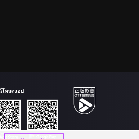
น์โหลดแอป