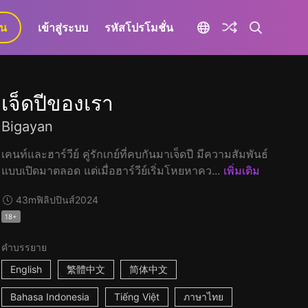
ยน
เข้าสู่ระบบ
รหัสโปรโมชั่น
เจ็ดปีของเรา
Bigayan
เคนท์และฮาร์วีย์ คู่รักเกย์ที่คบกันมาเจ็ดปี มีความสัมพันธ์
แบบเปิดมาตลอด แต่เมื่อฮาร์วีย์เริ่มโหยหาคว...
เพิ่มเติม
43m
ฟิลิปปินส์
2024
18+
คำบรรยาย
English
繁體中文
简体中文
Bahasa Indonesia
Tiếng Việt
ภาษาไทย