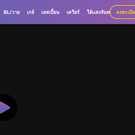
BL/วาย
เกย์
เลสเบี้ยน
เควียร์
ใต้แสงจันทร์
ลงทะเบี
GaLa+