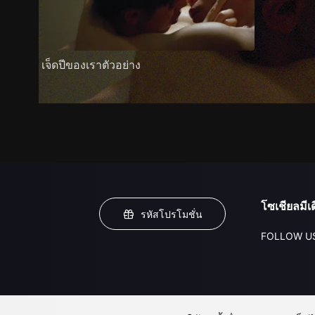
เจ็ดปีของเราตัวอย่าง
โซเชียลมีเด
รหัสโปรโมชั่น
FOLLOW U