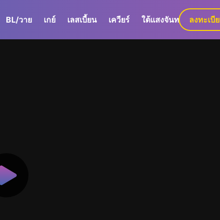
BL/วาย
เกย์
เลสเบี้ยน
เควียร์
ใต้แสงจันทร์
ลงทะเบี
GaLa+