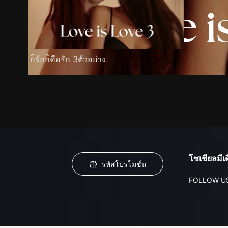
ก็รักก็คือรัก 3ตัวอย่าง
โซเชียลมีเด
รหัสโปรโมชั่น
FOLLOW U