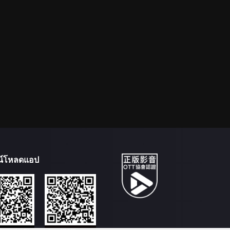
น์โหลดแอป