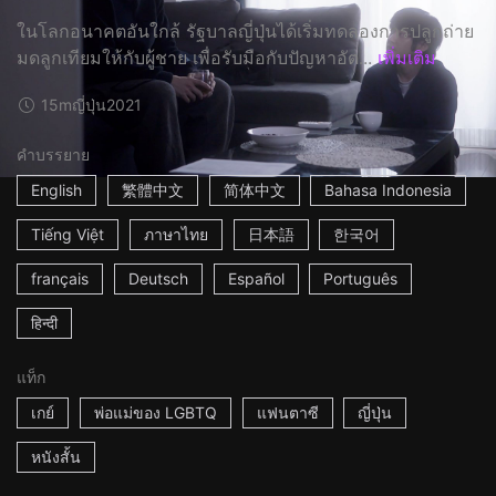
ในโลกอนาคตอันใกล้ รัฐบาลญี่ปุ่นได้เริ่มทดลองการปลูกถ่าย
มดลูกเทียมให้กับผู้ชาย เพื่อรับมือกับปัญหาอัต...
เพิ่มเติม
15m
ญี่ปุ่น
2021
คำบรรยาย
English
繁體中文
简体中文
Bahasa Indonesia
Tiếng Việt
ภาษาไทย
日本語
한국어
français
Deutsch
Español
Português
हिन्दी
แท็ก
เกย์
พ่อแม่ของ LGBTQ
แฟนตาซี
ญี่ปุ่น
หนังสั้น