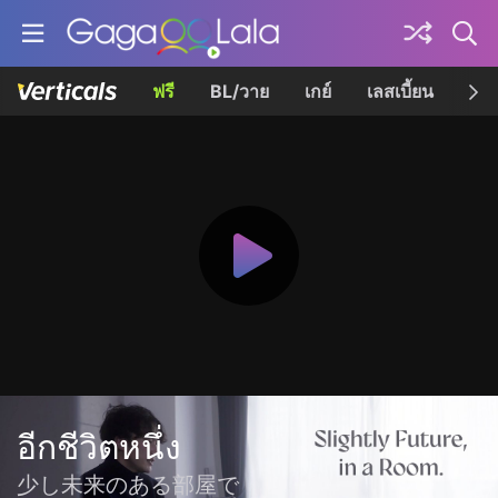
ฟรี
BL/วาย
เกย์
เลสเบี้ยน
เควี
อีกชีวิตหนึ่ง
少し未来のある部屋で