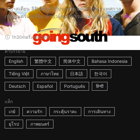
เซบาสเตียน ลิฟิตซ์ ผู้กำกับรางวัลเท็ดดี้แบร์จากเทศกาล
ภาพยนตร์เบอร์ลิน นำพาผู้ชมสู่การเดินทางแห่งความ...
เพิ่ม
เติม
1h30m
ฝรั่งเศส
2009
คำบรรยาย
English
繁體中文
简体中文
Bahasa Indonesia
Tiếng Việt
ภาษาไทย
日本語
한국어
Deutsch
Español
Português
हिन्दी
แท็ก
เกย์
ความรัก
กระตุ้นราคะ
การเดินทาง
ยุโรป
ภาพยนตร์