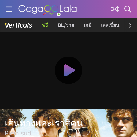
ฟรี
BL/วาย
เกย์
เลสเบี้ยน
เควี
เส้นทางและเราสี่คน
Plein sud