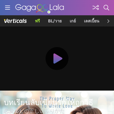
ฟรี
BL/วาย
เกย์
เลสเบี้ยน
เควี
บทเรียนลับเขียนรักให้ถูกวิธี
恋愛ルビの正しいふりかた