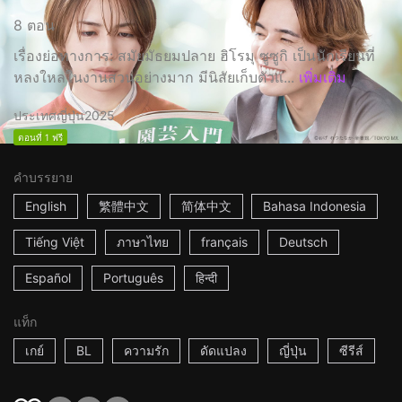
8 ตอน
เรื่องย่อทางการ: สมัยมัธยมปลาย ฮิโรมุ ซูซูกิ เป็นนักเรียนที่
หลงใหลในงานสวนอย่างมาก มีนิสัยเก็บตัวแ...
เพิ่มเติม
ประเทศญี่ปุ่น
2025
ตอนที่ 1 ฟรี
คำบรรยาย
English
繁體中文
简体中文
Bahasa Indonesia
Tiếng Việt
ภาษาไทย
français
Deutsch
Español
Português
हिन्दी
แท็ก
เกย์
BL
ความรัก
ดัดแปลง
ญี่ปุ่น
ซีรีส์