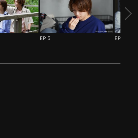
EP
5
EP
6