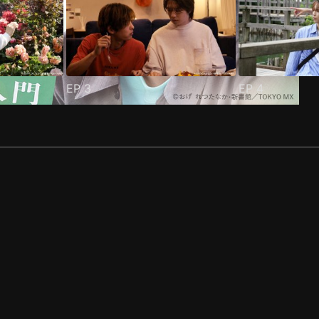
EP
3
EP
4