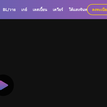
BL/วาย
เกย์
เลสเบี้ยน
เควียร์
ใต้แสงจันทร์
ลงทะเบี
GaLa+