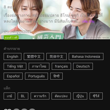
8 ตอน
เรื่องย่อทางการ: สมัยมัธยมปลาย ฮิโรมุ ซูซูกิ เป็นนักเรียนที่
หลงใหลในงานสวนอย่างมาก มีนิสัยเก็บตัวแ...
เพิ่มเติม
ประเทศญี่ปุ่น
2025
ตอนที่ 1 ฟรี
คำบรรยาย
English
繁體中文
简体中文
Bahasa Indonesia
Tiếng Việt
ภาษาไทย
français
Deutsch
Español
Português
हिन्दी
แท็ก
เกย์
BL
ความรัก
ดัดแปลง
ญี่ปุ่น
ซีรีส์