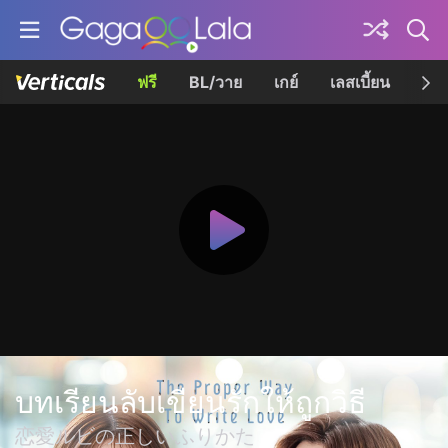
ฟรี
BL/วาย
เกย์
เลสเบี้ยน
เควี
บทเรียนลับเขียนรักให้ถูกวิธี
恋愛ルビの正しいふりかた