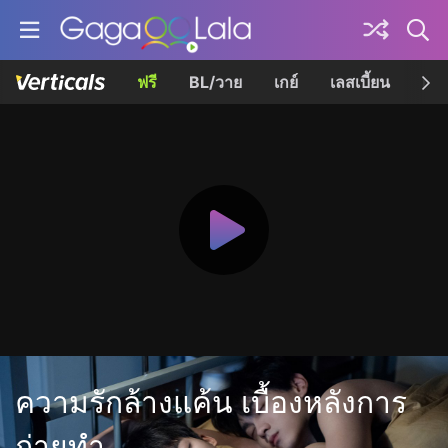
ฟรี
BL/วาย
เกย์
เลสเบี้ยน
เควี
ความรักล้างแค้น เบื้องหลังการ
ถ่ายทำ