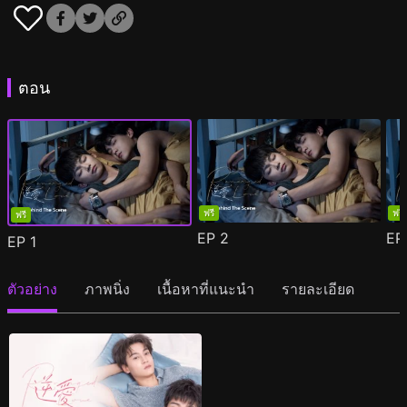
ตอน
ฟรี
ฟรี
ฟรี
EP
2
E
EP
1
ตัวอย่าง
ภาพนิ่ง
เนื้อหาที่แนะนำ
รายละเอียด