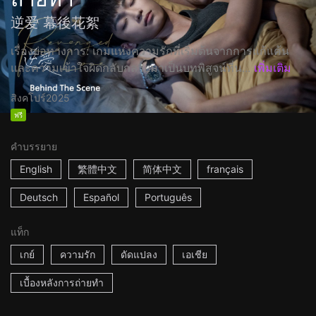
逆爱 幕後花絮
เรื่องย่อทางการ: เกมแห่งความรักที่เริ่มต้นจากการแก้แค้น
และความเข้าใจผิดกลับกลายมาเป็นบทพิสูจน์ที่น...
เพิ่มเติม
สิงคโปร์
2025
ฟรี
คำบรรยาย
English
繁體中文
简体中文
français
Deutsch
Español
Português
แท็ก
เกย์
ความรัก
ดัดแปลง
เอเชีย
เบื้องหลังการถ่ายทำ