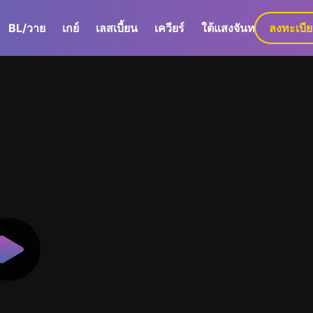
BL/วาย
เกย์
เลสเบี้ยน
เควียร์
ใต้แสงจันทร์
ลงทะเบี
GaLa+