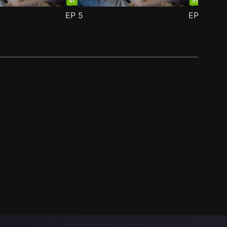
ฟรี
ฟรี
EP
5
EP
6