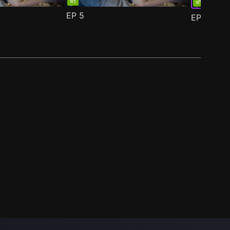
ฟรี
ฟรี
EP
5
EP
6