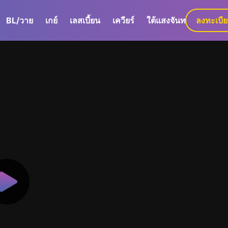
BL/วาย
เกย์
เลสเบี้ยน
เควียร์
ใต้แสงจันทร์
ลงทะเบี
GaLa+