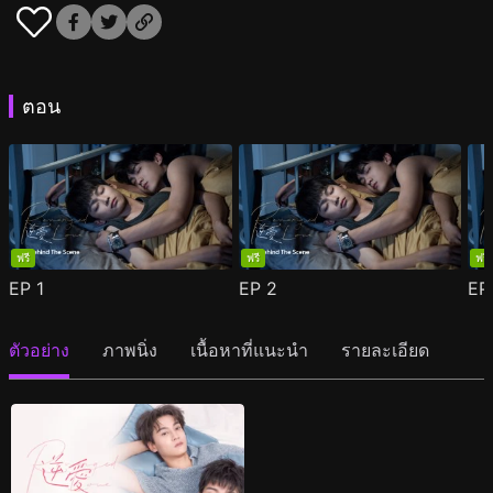
ตอน
ฟรี
ฟรี
ฟรี
EP
1
EP
2
E
ตัวอย่าง
ภาพนิ่ง
เนื้อหาที่แนะนำ
รายละเอียด