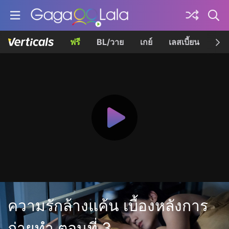
ฟรี
BL/วาย
เกย์
เลสเบี้ยน
เควี
ความรักล้างแค้น เบื้องหลังการ
ถ่ายทำ ตอนที่ 3