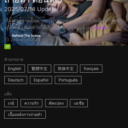
2025/07/14 Update
เรื่องย่ออย่างเป็นทางการ: เกมแห่งความรักที่เริ่มต้นจากการ
แก้แค้น กลับกลายเป็นการเดินทางสู่รักแท้. ...
เพิ่มเติม
2m
สิงคโปร์
2025
ฟรี
คำบรรยาย
English
繁體中文
简体中文
français
Deutsch
Español
Português
แท็ก
เกย์
ความรัก
ดัดแปลง
เอเชีย
เบื้องหลังการถ่ายทำ