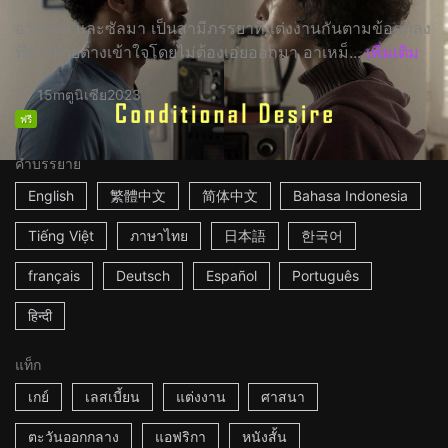
อาเหม็ด และซัลมา เป็นสามีภรรยาที่แต่งงานกันตามข้อตกลง
ที่ต่างฝ่ายต่างเข้าใจโดยไม่ต้องเอ่ยออกมา อาเหม็...
เพิ่มเติม
15m
ตูนิเซีย
2023
ฟรี
คำบรรยาย
English
繁體中文
简体中文
Bahasa Indonesia
Tiếng Việt
ภาษาไทย
日本語
한국어
français
Deutsch
Español
Português
हिन्दी
แท็ก
เกย์
เลสเบี้ยน
แต่งงาน
ศาสนา
ตะวันออกกลาง
แอฟริกา
หนังสั้น