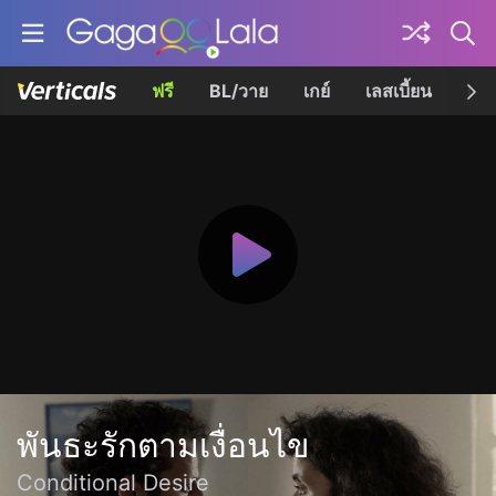
ฟรี
BL/วาย
เกย์
เลสเบี้ยน
เควี
พันธะรักตามเงื่อนไข
Conditional Desire