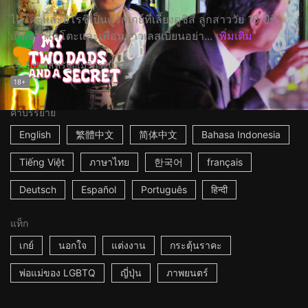
ไคโตะและฮิโรชิเป็นคู่รักเกย์ที่เลี้ยงดูชิสึ ลูกสาววัย 18 ปีซึ่ง
เกิดจากไคโตะและเพื่อนสาวเลสเบี้ยนอย่า...
เพิ่มเติม
1h1m
สหรัฐอเมริกา
2012
18+
คำบรรยาย
English
繁體中文
简体中文
Bahasa Indonesia
Tiếng Việt
ภาษาไทย
한국어
français
Deutsch
Español
Português
हिन्दी
แท็ก
เกย์
นอกใจ
แต่งงาน
กระตุ้นราคะ
พ่อแม่ของ LGBTQ
ญี่ปุ่น
ภาพยนตร์