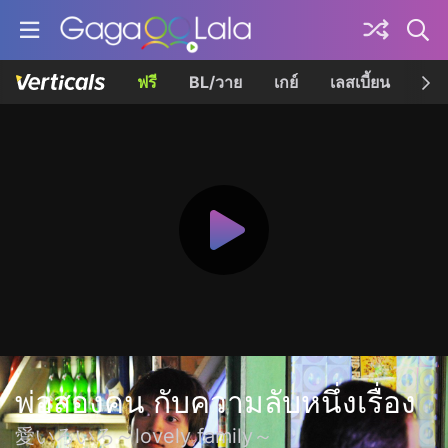
ฟรี
BL/วาย
เกย์
เลสเบี้ยน
เควี
พ่อสองคน กับความลับหนึ่งเรื่อง
愛いろいろ～lovely family～