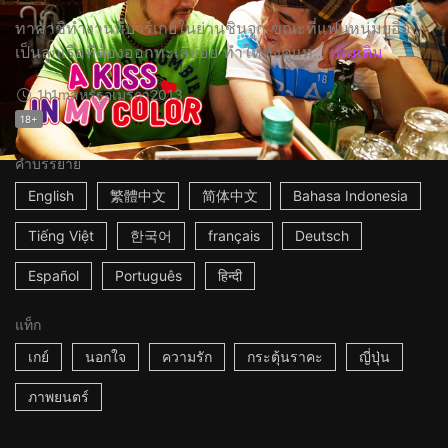
ทาคาชิทำงานที่บาร์เกย์ในย่านชินจูกุ ขณะที่แฟนหนุ่มยูอิจิ
เป็นลูกเรือที่ต้องออกทะเลบ่อย ทำให้ทั้งคู่แท...
เพิ่มเติม
1h1m
สหรัฐอเมริกา
2013
18+
คำบรรยาย
English
繁體中文
简体中文
Bahasa Indonesia
Tiếng Việt
한국어
français
Deutsch
Español
Português
हिन्दी
แท็ก
เกย์
นอกใจ
ความรัก
กระตุ้นราคะ
ญี่ปุ่น
ภาพยนตร์