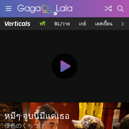
ฟรี
BL/วาย
เกย์
เลสเบี้ยน
เควี
หมีๆ จูบนี้มีแค่เธอ
僕色のくちづけ