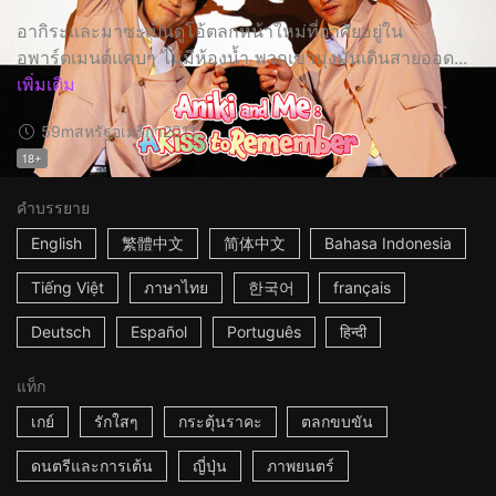
อากิระและมาซะเป็นดูโอ้ตลกหน้าใหม่ที่อาศัยอยู่ใน
อพาร์ตเมนต์แคบๆ ไม่มีห้องน้ำ พวกเขามุ่งมั่นเดินสายออด...
เพิ่มเติม
59m
สหรัฐอเมริกา
2011
18+
คำบรรยาย
English
繁體中文
简体中文
Bahasa Indonesia
Tiếng Việt
ภาษาไทย
한국어
français
Deutsch
Español
Português
हिन्दी
แท็ก
เกย์
รักใสๆ
กระตุ้นราคะ
ตลกขบขัน
ดนตรีและการเต้น
ญี่ปุ่น
ภาพยนตร์