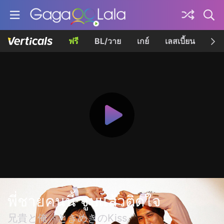
ฟรี
BL/วาย
เกย์
เลสเบี้ยน
เควี
พี่ชายคนนี้ จูบแล้วติดใจ
兄貴と俺／ときめきのKiss